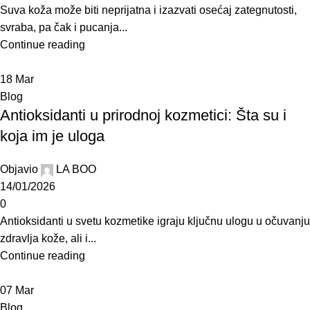
Suva koža može biti neprijatna i izazvati osećaj zategnutosti,
svraba, pa čak i pucanja...
Continue reading
18
Mar
Blog
Antioksidanti u prirodnoj kozmetici: Šta su i
koja im je uloga
Objavio
LA BOO
14/01/2026
0
Antioksidanti u svetu kozmetike igraju ključnu ulogu u očuvanju
zdravlja kože, ali i...
Continue reading
07
Mar
Blog