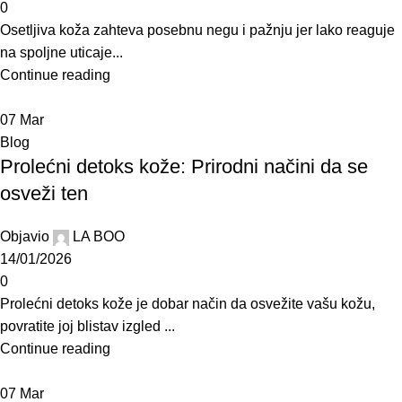
0
Osetljiva koža zahteva posebnu negu i pažnju jer lako reaguje
na spoljne uticaje...
Continue reading
07
Mar
Blog
Prolećni detoks kože: Prirodni načini da se
osveži ten
Objavio
LA BOO
14/01/2026
0
Prolećni detoks kože je dobar način da osvežite vašu kožu,
povratite joj blistav izgled ...
Continue reading
07
Mar