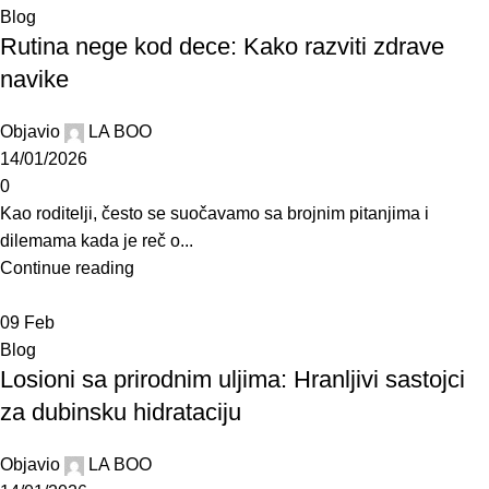
Blog
Rutina nege kod dece: Kako razviti zdrave
navike
Objavio
LA BOO
14/01/2026
0
Kao roditelji, često se suočavamo sa brojnim pitanjima i
dilemama kada je reč o...
Continue reading
09
Feb
Blog
Losioni sa prirodnim uljima: Hranljivi sastojci
za dubinsku hidrataciju
Objavio
LA BOO