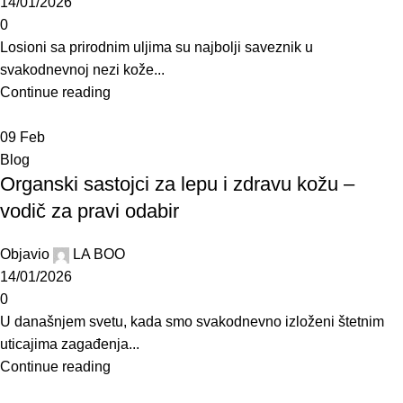
14/01/2026
0
Losioni sa prirodnim uljima su najbolji saveznik u
svakodnevnoj nezi kože...
Continue reading
09
Feb
Blog
Organski sastojci za lepu i zdravu kožu –
vodič za pravi odabir
Objavio
LA BOO
14/01/2026
0
U današnjem svetu, kada smo svakodnevno izloženi štetnim
uticajima zagađenja...
Continue reading