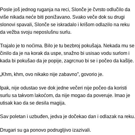
Posle još jednog ruganja na reci, Slonče je čvrsto odlučilo da
više nikada neće biti ponižavano. Svako veče dok su drugi
slonovi spavali, Slonče se iskradalo i krišom odlazilo na reku
da vežba svoju neposlušnu surlu.
Trajalo je to noćima. Bilo je tu bezbroj pokušaja. Nekada mu se
činilo da je na korak da uspe, snažno bi usisao vodu surlom i
kada bi pokušao da je popije, zagrcnuo bi se i počeo da kašlje.
„Khm, khm, ovo nikako nije zabavno”, govorio je.
Ipak, nije odustao sve dok jedne večeri nije počeo da koristi
surlu sa takvom lakoćom, da nije mogao da poveruje. Imao je
utisak kao da se desila magija.
Sav poletan i uzbuđen, jedva je dočekao dan i odlazak na reku.
Drugari su ga ponovo podrugljivo izazivali.