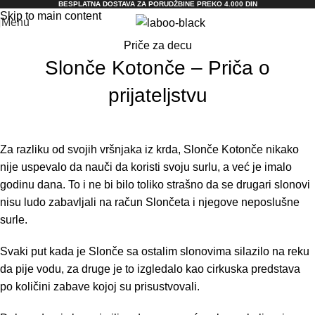
BESPLATNA DOSTAVA ZA PORUDŽBINE PREKO 4.000 DIN
Skip to main content
Menu
Priče za decu
Slonče Kotonče – Priča o
prijateljstvu
Za razliku od svojih vršnjaka iz krda, Slonče Kotonče nikako
nije uspevalo da nauči da koristi svoju surlu, a već je imalo
godinu dana. To i ne bi bilo toliko strašno da se drugari slonovi
nisu ludo zabavljali na račun Slončeta i njegove neposlušne
surle.
Svaki put kada je Slonče sa ostalim slonovima silazilo na reku
da pije vodu, za druge je to izgledalo kao cirkuska predstava
po količini zabave kojoj su prisustvovali.