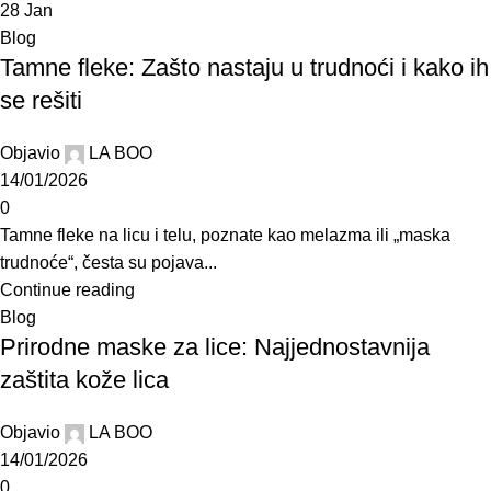
28
Jan
Blog
Tamne fleke: Zašto nastaju u trudnoći i kako ih
se rešiti
Objavio
LA BOO
14/01/2026
0
Tamne fleke na licu i telu, poznate kao melazma ili „maska
trudnoće“, česta su pojava...
Continue reading
Blog
Prirodne maske za lice: Najjednostavnija
zaštita kože lica
Objavio
LA BOO
14/01/2026
0