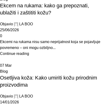
Ekcem na rukama: kako ga prepoznati,
ublažiti i zaštititi kožu?
Objavio
LA BOO
25/06/2026
0
Ekcemi na rukama nisu samo neprijatnost koja se pojavljuje
povremeno – oni mogu ozbiljno...
Continue reading
07
Mar
Blog
Osetljiva koža: Kako umiriti kožu prirodnim
proizvodima
Objavio
LA BOO
14/01/2026