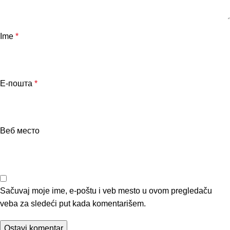
Ime
*
Е-пошта
*
Веб место
Sačuvaj moje ime, e-poštu i veb mesto u ovom pregledaču
veba za sledeći put kada komentarišem.