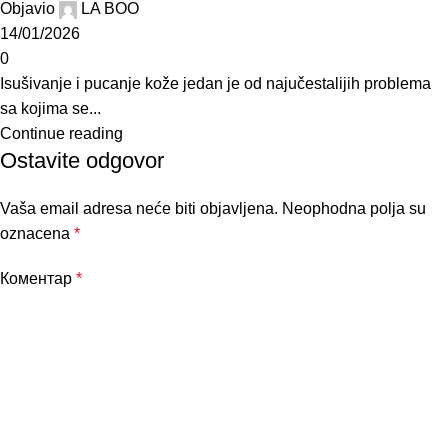
Objavio
LA BOO
14/01/2026
0
Isušivanje i pucanje kože jedan je od najučestalijih problema
sa kojima se...
Continue reading
Ostavite odgovor
Vaša email adresa neće biti objavljena.
Neophodna polja su
oznacena
*
Коментар
*