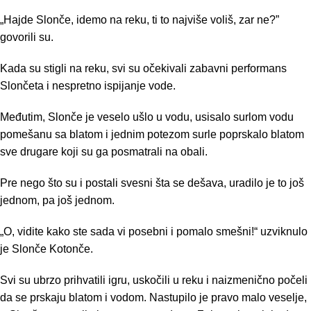
„Hajde Slonče, idemo na reku, ti to najviše voliš, zar ne?”
govorili su.
Kada su stigli na reku, svi su očekivali zabavni performans
Slončeta i nespretno ispijanje vode.
Međutim, Slonče je veselo ušlo u vodu, usisalo surlom vodu
pomešanu sa blatom i jednim potezom surle poprskalo blatom
sve drugare koji su ga posmatrali na obali.
Pre nego što su i postali svesni šta se dešava, uradilo je to još
jednom, pa još jednom.
„O, vidite kako ste sada vi posebni i pomalo smešni!“ uzviknulo
je Slonče Kotonče.
Svi su ubrzo prihvatili igru, uskočili u reku i naizmenično počeli
da se prskaju blatom i vodom. Nastupilo je pravo malo veselje,