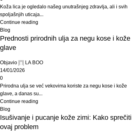
Koža lica je ogledalo našeg unutrašnjeg zdravlja, ali i svih
spoljašnjih uticaja...
Continue reading
Blog
Prednosti prirodnih ulja za negu kose i kože
glave
Objavio
LA BOO
14/01/2026
0
Prirodna ulja se već vekovima koriste za negu kose i kože
glave, a danas su...
Continue reading
Blog
Isušivanje i pucanje kože zimi: Kako sprečiti
ovaj problem