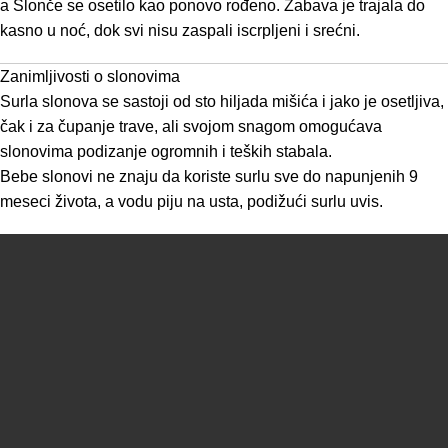
a Slonče se osetilo kao ponovo rođeno. Zabava je trajala do
kasno u noć, dok svi nisu zaspali iscrpljeni i srećni.
Zanimljivosti o slonovima
Surla slonova se sastoji od sto hiljada mišića i jako je osetljiva,
čak i za čupanje trave, ali svojom snagom omogućava
slonovima podizanje ogromnih i teških stabala.
Bebe slonovi ne znaju da koriste surlu sve do napunjenih 9
meseci života, a vodu piju na usta, podižući surlu uvis.