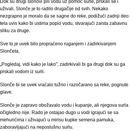
Dok su drugi slonovi pili vodu uz pomoć surle, prskali se i
uživali, Slonče je to radilo drugačije od svih. Nekako
nezgrapno je moralo da se sagne do reke, podižući zadnji deo
tela uvis kako bi ustima popio vodu, stvarajući zaista zabavnu
sliku za druge.
Sve to je uvek bilo propraćeno ruganjem i zadirkivanjem
Slončeta.
„Pogledaj, vidi kako je lako”, zadirkivali bi ga drugi dok su ga
prskali vodom iz surli.
Slonče bi se uvek vraćalo tužno i razočarano sa reke, pognute
glave.
Slonče je zapravo obožavalo vodu i kupanje, ali njegova surla
očigledno nije. Rado je ostajao dugo u vodi igrajući se sa
mehurićima i uživajući u mirisu kupke semena pamuka,
zaboravljajući na neposlušnu surlu.