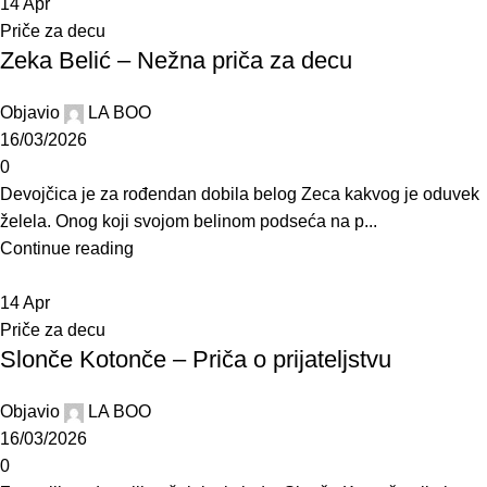
14
Apr
Priče za decu
Zeka Belić – Nežna priča za decu
Objavio
LA BOO
16/03/2026
0
Devojčica je za rođendan dobila belog Zeca kakvog je oduvek
želela. Onog koji svojom belinom podseća na p...
Continue reading
14
Apr
Priče za decu
Slonče Kotonče – Priča o prijateljstvu
Objavio
LA BOO
16/03/2026
0