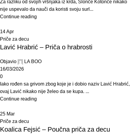
Za razliku od svojih vršnjaka iz krda, Slonče Kotonče nikako
nije uspevalo da nauči da koristi svoju surl...
Continue reading
14
Apr
Priče za decu
Lavić Hrabrić – Priča o hrabrosti
Objavio
LA BOO
16/03/2026
0
Iako rođen sa grivom zbog koje je i dobio naziv Lavić Hrabrić,
ovaj Lavić nikako nije želeo da se kupa. ...
Continue reading
25
Mar
Priče za decu
Koalica Fejsić – Poučna priča za decu