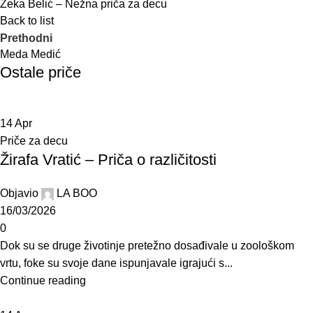
Zeka Belić – Nežna priča za decu
Back to list
Prethodni
Meda Medić
Ostale priče
14
Apr
Priče za decu
Žirafa Vratić – Priča o različitosti
Objavio
LA BOO
16/03/2026
0
Dok su se druge životinje pretežno dosađivale u zoološkom
vrtu, foke su svoje dane ispunjavale igrajući s...
Continue reading