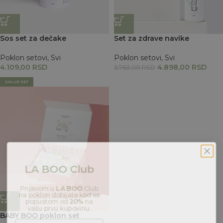
Sos set za dečake
Set za zdrave navike
Poklon setovi
,
Svi
Poklon setovi
,
Svi
4.109,00
RSD
4.898,00
RSD
5.763,00
RSD
VALUE SET
LA BOO
Club
Prijavom u
LA BOO
Club
na poklon dobijate kod sa
popustom od
20%
na
vašu prvu kupovinu.
BABY BOO poklon set
Unesi email adresu