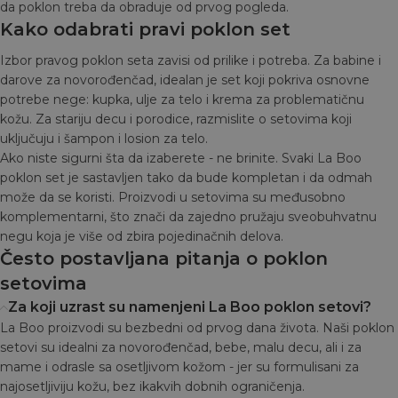
da poklon treba da obraduje od prvog pogleda.
Kako odabrati pravi poklon set
Izbor pravog poklon seta zavisi od prilike i potreba. Za babine i
darove za novorođenčad, idealan je set koji pokriva osnovne
potrebe nege: kupka, ulje za telo i krema za problematičnu
kožu. Za stariju decu i porodice, razmislite o setovima koji
uključuju i šampon i losion za telo.
Ako niste sigurni šta da izaberete - ne brinite. Svaki La Boo
poklon set je sastavljen tako da bude kompletan i da odmah
može da se koristi. Proizvodi u setovima su međusobno
komplementarni, što znači da zajedno pružaju sveobuhvatnu
negu koja je više od zbira pojedinačnih delova.
Često postavljana pitanja o poklon
setovima
Za koji uzrast su namenjeni La Boo poklon setovi?
La Boo proizvodi su bezbedni od prvog dana života. Naši poklon
setovi su idealni za novorođenčad, bebe, malu decu, ali i za
mame i odrasle sa osetljivom kožom - jer su formulisani za
najosetljiviju kožu, bez ikakvih dobnih ograničenja.