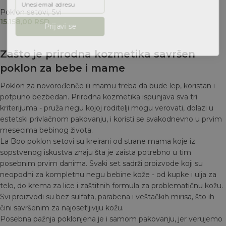
Poklon setovi
,
Svi
15.158,00
RSD
Prijavi se
Zašto je prirodna kozmetika savršen
poklon za bebe i mame
Poklon za novorođenče ili mamu treba da bude lep, koristan i
potpuno bezbedan. Prirodna kozmetika ispunjava sva tri
kriterijuma - pruža negu kojoj roditelji mogu verovati, dolazi u
estetski privlačnom pakovanju, i koristi se svakodnevno u prvim
mesecima bebinog života.
La Boo poklon setovi su kreirani od strane mama koje iz
sopstvenog iskustva znaju šta je zaista potrebno u tim
posebnim prvim danima. Svaki set sadrži proizvode koji su
neopodni za kompletnu negu bebine kože - od kupke i ulja za
telo, do krema za lice i zaštitnih formula za problematičnu kožu.
Svi proizvodi su bez sulfata, parabena i veštačkih mirisa, što ih
čini savršenim za najosetljiviju kožu.
Posebna pažnja poklonjena je i samom pakovanju, jer verujemo