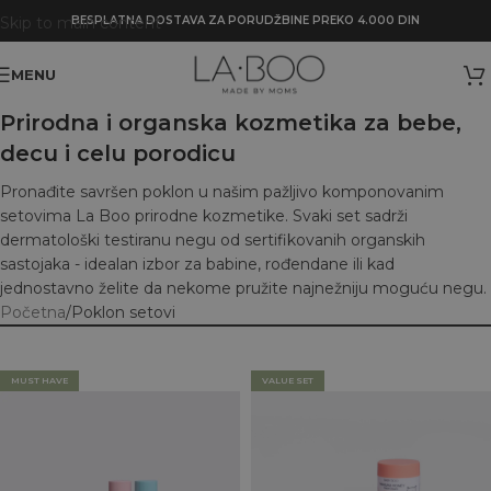
Skip to main content
BESPLATNA DOSTAVA ZA PORUDŽBINE PREKO 4.000 DIN
MENU
Prirodna i organska kozmetika za bebe,
decu i celu porodicu
Pronađite savršen poklon u našim pažljivo komponovanim
setovima La Boo prirodne kozmetike. Svaki set sadrži
dermatološki testiranu negu od sertifikovanih organskih
sastojaka - idealan izbor za babine, rođendane ili kad
jednostavno želite da nekome pružite najnežniju moguću negu.
Početna
Poklon setovi
MUST HAVE
VALUE SET