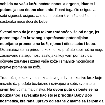
sebi da na vašu kožu nećete naneti alergene, iritante i
potencijalneo štetne elemente
. Pored toga što osiguravate
sebi sigurost, osiguravate da ni putem krvi ništa od štetnih
sastojaka neće doći do bebe.
Svesni smo da je nega tokom trudnoće više od nege, jer
pored toga što kroz negu sprečavate potencijalne
neprijatne promene na koži, njome i štitite sebe i bebu.
Oslanjajući se na prirodnu kozmetiku pružate sebi nežnu negu
zasnovanu na sigurnosti sastojaka koji vam pomažu da
očuvate zdravlje i izgled vaše kože i smanjite mogućnost
pojave promena na koži.
Trudnoća je izazovno ali iznad svega divno iskustvo kroz koje
možete da prođete bezbrižno i uživajući u sebi, svom telu i
prvim trenucima majčinstva. N
a ovom putu oslonite se na
pouzdanog saveznika kao što je prirodna Baby Boo
kozmetika, kreirana upravo od strane 2 mame sa željom da