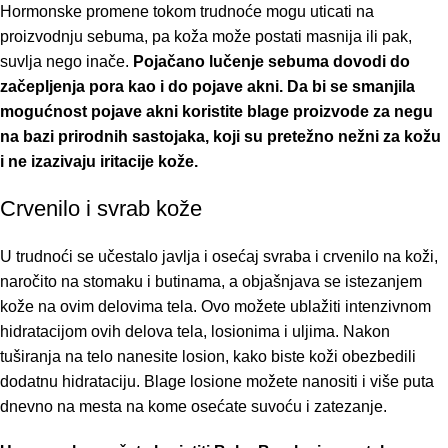
Hormonske promene tokom trudnoće mogu uticati na
proizvodnju sebuma, pa koža može postati masnija ili pak,
suvlja nego inače.
Pojačano lučenje sebuma dovodi do
začepljenja pora kao i do pojave akni. Da bi se smanjila
mogućnost pojave akni koristite blage proizvode za negu
na bazi prirodnih sastojaka, koji su pretežno nežni za kožu
i ne izazivaju iritacije kože.
Crvenilo i svrab kože
U trudnoći se učestalo javlja i osećaj svraba i crvenilo na koži,
naročito na stomaku i butinama, a objašnjava se istezanjem
kože na ovim delovima tela. Ovo možete ublažiti intenzivnom
hidratacijom ovih delova tela, losionima i uljima. Nakon
tuširanja na telo nanesite losion, kako biste koži obezbedili
dodatnu hidrataciju. Blage losione možete nanositi i više puta
dnevno na mesta na kome osećate suvoću i zatezanje.