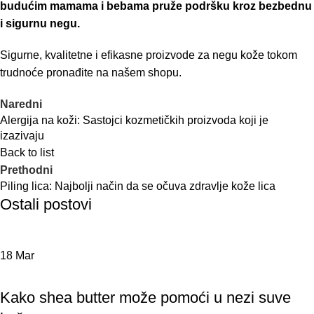
budućim mamama i bebama pruže podršku kroz bezbednu
i sigurnu negu.
Sigurne, kvalitetne i efikasne proizvode za negu kože tokom
trudnoće pronađite na
našem shopu.
Naredni
Alergija na koži: Sastojci kozmetičkih proizvoda koji je
izazivaju
Back to list
Prethodni
Piling lica: Najbolji način da se očuva zdravlje kože lica
Ostali postovi
18
Mar
BLOG
Kako shea butter može pomoći u nezi suve