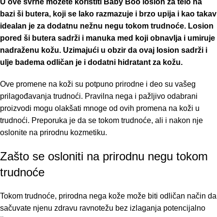
U ove svrhe možete koristiti Baby Boo losion za telo na
bazi ši butera, koji se lako razmazuje i brzo upija i kao takav
idealan je za dodatnu nežnu negu tokom trudnoće. Losion
pored ši butera sadrži i manuka med koji obnavlja i umiruje
nadraženu kožu. Uzimajući u obzir da ovaj losion sadrži i
ulje badema odličan je i dodatni hidratant za kožu.
Ove promene na koži su potpuno prirodne i deo su vašeg
prilagođavanja trudnoći. Pravilna nega i pažljivo odabrani
proizvodi mogu olakšati mnoge od ovih promena na koži u
trudnoći. Preporuka je da se tokom trudnoće, ali i nakon nje
oslonite na
prirodnu kozmetiku
.
Zašto se osloniti na prirodnu negu tokom
trudnoće
Tokom trudnoće, prirodna nega kože može biti odličan način da
sačuvate njenu zdravu ravnotežu bez izlaganja potencijalno