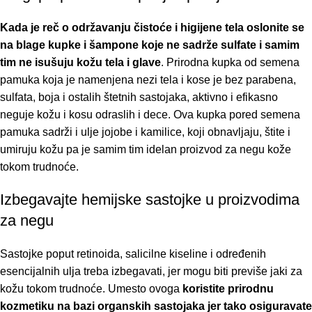
Kada je reč o održavanju čistoće i higijene tela oslonite se
na blage kupke i šampone koje ne sadrže sulfate i samim
tim ne isušuju kožu tela i glave
.
Prirodna kupka od semena
pamuka
koja je namenjena nezi tela i kose je bez parabena,
sulfata, boja i ostalih štetnih sastojaka, aktivno i efikasno
neguje kožu i kosu odraslih i dece. Ova kupka pored semena
pamuka sadrži i ulje jojobe i kamilice, koji obnavljaju, štite i
umiruju kožu pa je samim tim idelan proizvod za negu kože
tokom trudnoće.
Izbegavajte hemijske sastojke u proizvodima
za negu
Sastojke poput retinoida, salicilne kiseline i određenih
esencijalnih ulja treba izbegavati
, jer mogu biti previše jaki za
kožu tokom trudnoće. Umesto ovoga
koristite prirodnu
kozmetiku na bazi organskih sastojaka jer tako osiguravate