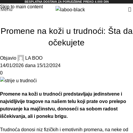
BESPLATNA DOSTAVA ZA PORUDŽBINE PREKO 4.000 DIN
Skip to main content
Menu
BLOG
Promene na koži u trudnoći: Šta da
očekujete
Objavio
LA BOO
14/01/2026
dana 15/12/2024
0
Promene na koži u trudnoći predstavljaju jedinstvene i
najvidljivije tragove na našem telu koji prate ovo prelepo
putovanje ka majčinstvu, donoseći sa sobom radost
iščekivanja, ali i poneku brigu.
Trudnoća donosi niz fizičkih i emotivnih promena, na neke od