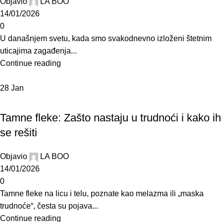
Objavio
LA BOO
14/01/2026
0
U današnjem svetu, kada smo svakodnevno izloženi štetnim
uticajima zagađenja...
Continue reading
28
Jan
BLOG
Tamne fleke: Zašto nastaju u trudnoći i kako ih
se rešiti
Objavio
LA BOO
14/01/2026
0
Tamne fleke na licu i telu, poznate kao melazma ili „maska
trudnoće“, česta su pojava...
Continue reading