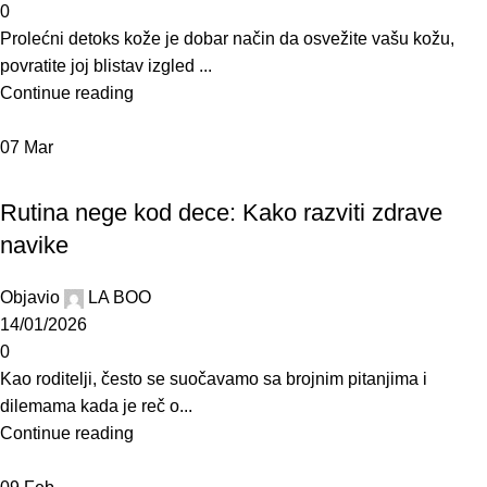
0
Prolećni detoks kože je dobar način da osvežite vašu kožu,
povratite joj blistav izgled ...
Continue reading
07
Mar
BLOG
Rutina nege kod dece: Kako razviti zdrave
navike
Objavio
LA BOO
14/01/2026
0
Kao roditelji, često se suočavamo sa brojnim pitanjima i
dilemama kada je reč o...
Continue reading