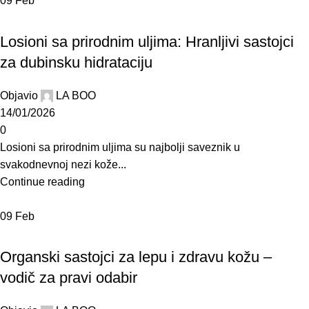
09
Feb
BLOG
Losioni sa prirodnim uljima: Hranljivi sastojci
za dubinsku hidrataciju
Objavio
LA BOO
14/01/2026
0
Losioni sa prirodnim uljima su najbolji saveznik u
svakodnevnoj nezi kože...
Continue reading
09
Feb
BLOG
Organski sastojci za lepu i zdravu kožu –
vodič za pravi odabir