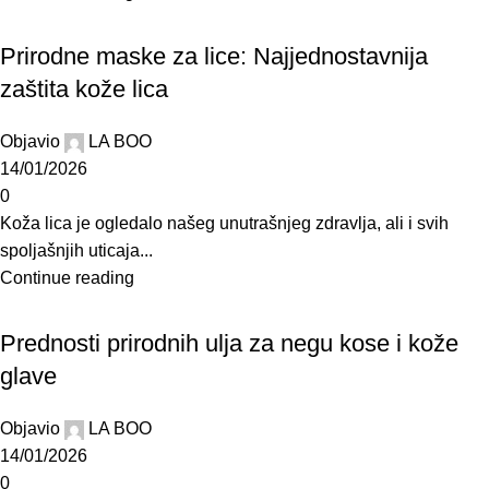
BLOG
Prirodne maske za lice: Najjednostavnija
zaštita kože lica
Objavio
LA BOO
14/01/2026
0
Koža lica je ogledalo našeg unutrašnjeg zdravlja, ali i svih
spoljašnjih uticaja...
Continue reading
BLOG
Prednosti prirodnih ulja za negu kose i kože
glave
Objavio
LA BOO
14/01/2026
0