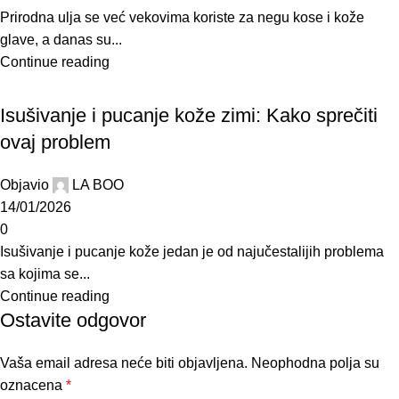
Prirodna ulja se već vekovima koriste za negu kose i kože
glave, a danas su...
Continue reading
BLOG
Isušivanje i pucanje kože zimi: Kako sprečiti
ovaj problem
Objavio
LA BOO
14/01/2026
0
Isušivanje i pucanje kože jedan je od najučestalijih problema
sa kojima se...
Continue reading
Ostavite odgovor
Vaša email adresa neće biti objavljena.
Neophodna polja su
oznacena
*