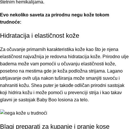
štetnim hemikalijama.
Evo nekoliko saveta za prirodnu negu kože tokom
trudnoće:
Hidratacija i elastičnost kože
Za očuvanje primarnih karakteristika kože kao što je njena
elastičnost najvažnija je redovna hidratacija kože. Prirodno ulje
badema može vam pomoćii u očuvanju elastičnosti kože,
posebno na mestima gde je koža podložna strijama. Lagano
utrljavanje ovih ulja nakon tuširanja može smanjiti suvoću i
nahraniti kožu. Shea puter je takođe odličan prirodni sastojak
koji hidrira kožu i može pomoći u prevenciji strija i kao takav
glavni je sastojak
Baby Boo losiona za telo.
Blagi preparati za kupanje i pranje kose