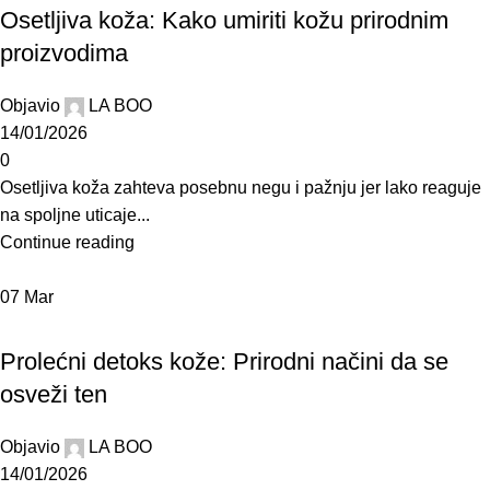
Osetljiva koža: Kako umiriti kožu prirodnim
proizvodima
Objavio
LA BOO
14/01/2026
0
Osetljiva koža zahteva posebnu negu i pažnju jer lako reaguje
na spoljne uticaje...
Continue reading
07
Mar
BLOG
Prolećni detoks kože: Prirodni načini da se
osveži ten
Objavio
LA BOO
14/01/2026