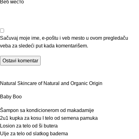
Веб место
Sačuvaj moje ime, e-poštu i veb mesto u ovom pregledaču
veba za sledeći put kada komentarišem.
Natural Skincare of Natural and Organic Origin
Baby Boo
Šampon sa kondicionerom od makadamije
2u1 kupka za kosu I telo od semena pamuka
Losion za telo od ši butera
Ulje za telo od slatkog badema