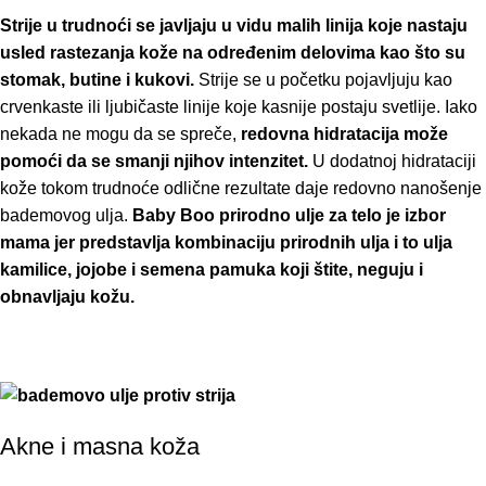
Strije u trudnoći
se javljaju u vidu malih linija koje nastaju
usled rastezanja kože na određenim delovima kao što su
stomak, butine i kukovi.
Strije se u početku pojavljuju kao
crvenkaste ili ljubičaste linije koje kasnije postaju svetlije. Iako
nekada ne mogu da se spreče,
redovna hidratacija može
pomoći da se smanji njihov intenzitet.
U dodatnoj hidrataciji
kože tokom trudnoće odlične rezultate daje redovno nanošenje
bademovog ulja.
Baby Boo
prirodno ulje za telo
je izbor
mama jer predstavlja kombinaciju prirodnih ulja i to ulja
kamilice, jojobe i semena pamuka koji štite, neguju i
obnavljaju kožu.
Akne i masna koža