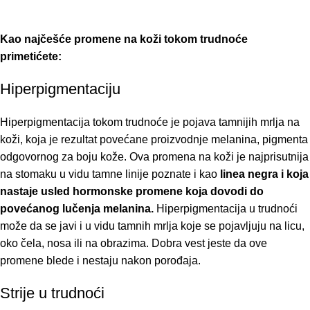
Kao najčešće promene na koži tokom trudnoće
primetićete:
Hiperpigmentaciju
Hiperpigmentacija tokom trudnoće je pojava tamnijih mrlja na
koži, koja je rezultat povećane proizvodnje melanina, pigmenta
odgovornog za boju kože. Ova promena na koži je najprisutnija
na stomaku u vidu tamne linije poznate i kao
linea negra i koja
nastaje usled hormonske promene koja dovodi do
povećanog lučenja melanina.
Hiperpigmentacija u trudnoći
može da se javi i u vidu tamnih mrlja koje se pojavljuju na licu,
oko čela, nosa ili na obrazima. Dobra vest jeste da ove
promene blede i nestaju nakon porođaja.
Strije u trudnoći