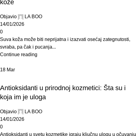
kože
Objavio
LA BOO
14/01/2026
0
Suva koža može biti neprijatna i izazvati osećaj zategnutosti,
svraba, pa čak i pucanja...
Continue reading
18
Mar
BLOG
Antioksidanti u prirodnoj kozmetici: Šta su i
koja im je uloga
Objavio
LA BOO
14/01/2026
0
Antioksidanti u svetu kozmetike igraju ključnu ulogu u očuvanju