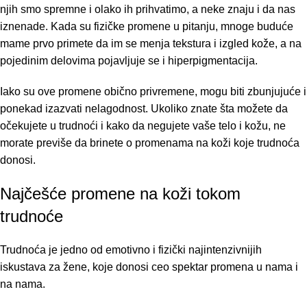
njih smo spremne i olako ih prihvatimo, a neke znaju i da nas
iznenade. Kada su fizičke promene u pitanju, mnoge buduće
mame prvo primete da im se menja tekstura i izgled kože, a na
pojedinim delovima pojavljuje se i hiperpigmentacija.
Iako su ove promene obično privremene, mogu biti zbunjujuće i
ponekad izazvati nelagodnost. Ukoliko znate šta možete da
očekujete u trudnoći i kako da negujete vaše telo i kožu, ne
morate previše da brinete o promenama na koži koje trudnoća
donosi.
Najčešće promene na koži tokom
trudnoće
Trudnoća je jedno od emotivno i fizički najintenzivnijih
iskustava za žene, koje donosi ceo spektar promena u nama i
na nama.