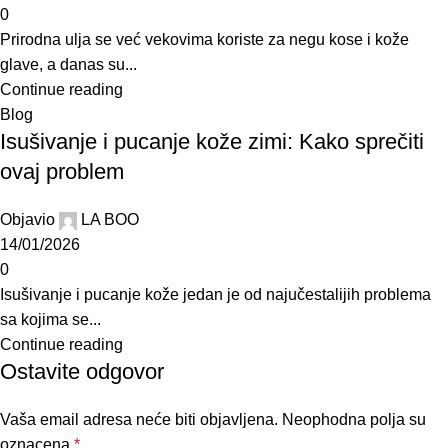
0
Prirodna ulja se već vekovima koriste za negu kose i kože
glave, a danas su...
Continue reading
Blog
Isušivanje i pucanje kože zimi: Kako sprečiti
ovaj problem
Objavio
LA BOO
14/01/2026
0
Isušivanje i pucanje kože jedan je od najučestalijih problema
sa kojima se...
Continue reading
Ostavite odgovor
Vaša email adresa neće biti objavljena.
Neophodna polja su
oznacena
*