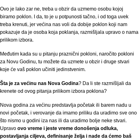
Ovo je lako zar ne, treba u obzir da uzmemo osobu kojoj
biramo poklon. I da, to je u potpunosti tačno, i od toga uvek
treba krenuti, jer većina nas voli da dobije poklon koji nam
pokazuje da je osoba koja poklanja, razmišljala upravo o nama
prilikom izbora.
Međutim kada su u pitanju praznični pokloni, naročito pokloni
za Novu Godinu, tu možete da uzmete u obzir i druge stvari
koje će vaš poklon učiniti jedinstvenim.
Šta je za većinu nas Nova Godina
? Da li ste razmišljali da
krenete od ovog pitanja prilikom izbora poklona?
Nova godina za većinu predstavlja početak ili barem nadu u
novi početak, i verovanje da imamo priliku da uradimo sve ono
što nismo u godini iza nas ili da uradimo bolje neke stvari.
Upravo
ovo vreme i jeste vreme donošenja odluka,
postavljanja ciljeva, definisanje želja i nade da ćemo baš