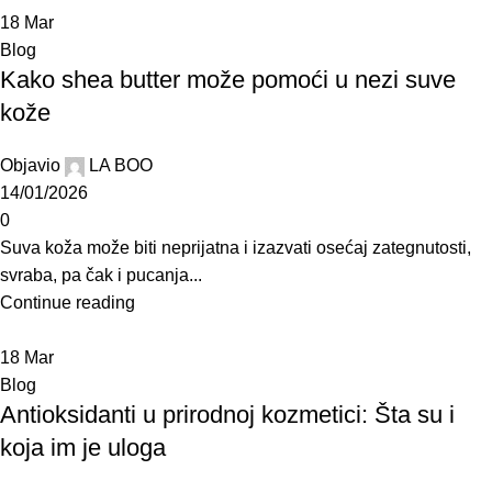
18
Mar
Blog
Kako shea butter može pomoći u nezi suve
kože
Objavio
LA BOO
14/01/2026
0
Suva koža može biti neprijatna i izazvati osećaj zategnutosti,
svraba, pa čak i pucanja...
Continue reading
18
Mar
Blog
Antioksidanti u prirodnoj kozmetici: Šta su i
koja im je uloga