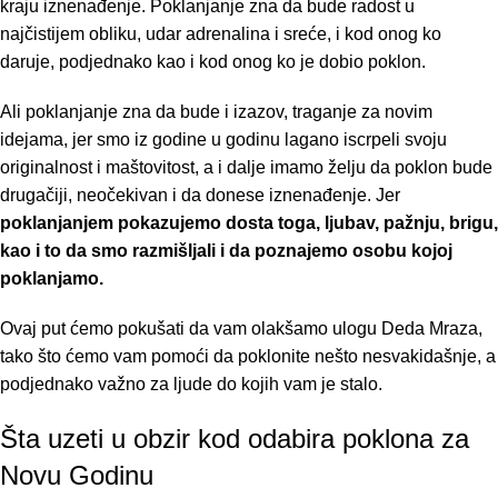
kraju iznenađenje. Poklanjanje zna da bude radost u
najčistijem obliku, udar adrenalina i sreće, i kod onog ko
daruje, podjednako kao i kod onog ko je dobio poklon.
Ali poklanjanje zna da bude i izazov, traganje za novim
idejama, jer smo iz godine u godinu lagano iscrpeli svoju
originalnost i maštovitost, a i dalje imamo želju da poklon bude
drugačiji, neočekivan i da donese iznenađenje. Jer
poklanjanjem pokazujemo dosta toga, ljubav, pažnju, brigu,
kao i to da smo razmišljali i da poznajemo osobu kojoj
poklanjamo.
Ovaj put ćemo pokušati da vam olakšamo ulogu Deda Mraza,
tako što ćemo vam pomoći da poklonite nešto nesvakidašnje, a
podjednako važno za ljude do kojih vam je stalo.
Šta uzeti u obzir kod odabira poklona za
Novu Godinu