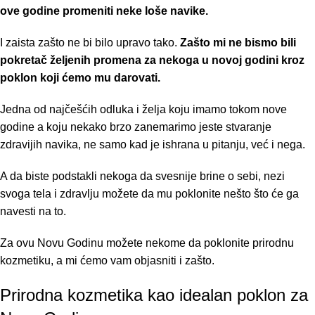
ove godine promeniti neke loše navike.
I zaista zašto ne bi bilo upravo tako.
Zašto mi ne bismo bili
pokretač željenih promena za nekoga u novoj godini kroz
poklon koji ćemo mu darovati.
Jedna od najčešćih odluka i želja koju imamo tokom nove
godine a koju nekako brzo zanemarimo jeste stvaranje
zdravijih navika, ne samo kad je ishrana u pitanju, već i nega.
A da biste podstakli nekoga da svesnije brine o sebi, nezi
svoga tela i zdravlju možete da mu poklonite nešto što će ga
navesti na to.
Za ovu Novu Godinu možete nekome da poklonite
prirodnu
kozmetiku
, a mi ćemo vam objasniti i zašto.
Prirodna kozmetika kao idealan poklon za