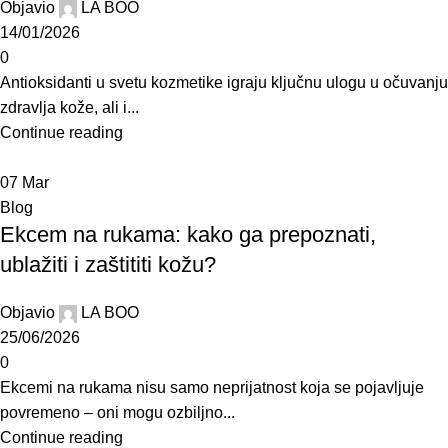
Objavio
LA BOO
14/01/2026
0
Antioksidanti u svetu kozmetike igraju ključnu ulogu u očuvanju
zdravlja kože, ali i...
Continue reading
07
Mar
Blog
Ekcem na rukama: kako ga prepoznati,
ublažiti i zaštititi kožu?
Objavio
LA BOO
25/06/2026
0
Ekcemi na rukama nisu samo neprijatnost koja se pojavljuje
povremeno – oni mogu ozbiljno...
Continue reading