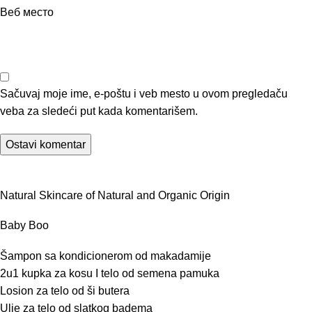
Веб место
Sačuvaj moje ime, e-poštu i veb mesto u ovom pregledaču
veba za sledeći put kada komentarišem.
Natural Skincare of Natural and Organic Origin
Baby Boo
Šampon sa kondicionerom od makadamije
2u1 kupka za kosu I telo od semena pamuka
Losion za telo od ši butera
Ulje za telo od slatkog badema