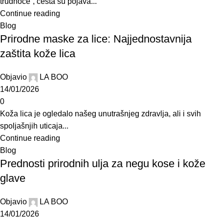
trudnoće“, česta su pojava...
Continue reading
Blog
Prirodne maske za lice: Najjednostavnija
zaštita kože lica
Objavio
LA BOO
14/01/2026
0
Koža lica je ogledalo našeg unutrašnjeg zdravlja, ali i svih
spoljašnjih uticaja...
Continue reading
Blog
Prednosti prirodnih ulja za negu kose i kože
glave
Objavio
LA BOO
14/01/2026