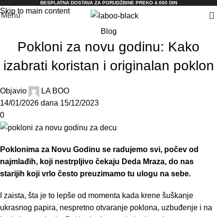
BESPLATNA DOSTAVA ZA PORUDŽBINE PREKO 4.000 DIN
Skip to main content
Menu
Blog
Pokloni za novu godinu: Kako
izabrati koristan i originalan poklon
Objavio
LA BOO
14/01/2026
dana 15/12/2023
0
Poklonima za Novu Godinu se radujemo svi, počev od
najmlađih, koji nestrpljivo čekaju Deda Mraza, do nas
starijih koji vrlo često preuzimamo tu ulogu na sebe.
I zaista, šta je to lepše od momenta kada krene šuškanje
ukrasnog papira, nespretno otvaranje poklona, uzbuđenje i na