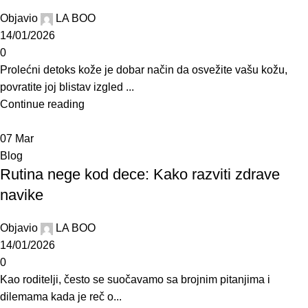
Objavio
LA BOO
14/01/2026
0
Prolećni detoks kože je dobar način da osvežite vašu kožu,
povratite joj blistav izgled ...
Continue reading
07
Mar
Blog
Rutina nege kod dece: Kako razviti zdrave
navike
Objavio
LA BOO
14/01/2026
0
Kao roditelji, često se suočavamo sa brojnim pitanjima i
dilemama kada je reč o...