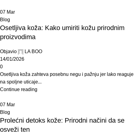
07
Mar
Blog
Osetljiva koža: Kako umiriti kožu prirodnim
proizvodima
Objavio
LA BOO
14/01/2026
0
Osetljiva koža zahteva posebnu negu i pažnju jer lako reaguje
na spoljne uticaje...
Continue reading
07
Mar
Blog
Prolećni detoks kože: Prirodni načini da se
osveži ten