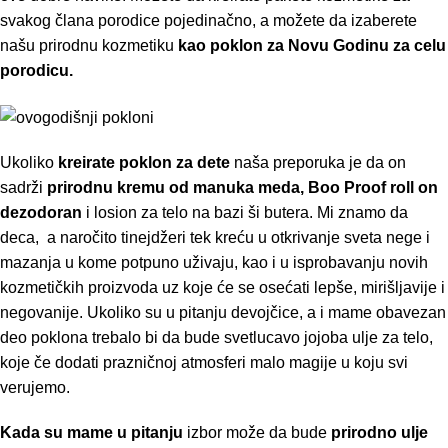
svakog člana porodice pojedinačno, a možete da izaberete
našu prirodnu kozmetiku
kao poklon za Novu Godinu za celu
porodicu.
Ukoliko
kreirate poklon za dete
naša preporuka je da on
sadrži
prirodnu kremu od manuka meda, Boo Proof roll on
dezodoran
i
losion za telo na bazi ši
butera
. Mi znamo da
deca, a naročito tinejdžeri tek kreću u otkrivanje sveta nege i
mazanja u kome potpuno uživaju, kao i u isprobavanju novih
kozmetičkih proizvoda uz koje će se osećati lepše, mirišljavije i
negovanije. Ukoliko su u pitanju devojčice, a i mame obavezan
deo poklona trebalo bi da bude
svetlucavo jojoba ulje za
telo
,
koje če dodati prazničnoj atmosferi malo magije u koju svi
verujemo.
Kada su mame u pitanju
izbor može da bude
prirodno ulje