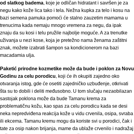
od slatkog badema
, koje je odličan hidratant i savršen je za
negu kako kože lica tako i tela. Nežna
kupka za telo i
kosu
na
bazi semena pamuka pomoći će stalno zauzetim mamama u
trenucima kada nemaju mnogo vremena za negu, da ipak
znaju da su kosi i telu pružile najbolje moguće. A za trenutke
uživanja u nezi kose, koja je pretežno nama ženama zaštitni
znak, možete izabrati
šampon sa
kondicionerom
na bazi
macadamia ulja.
Paketić prirodne kozmetike može da bude i poklon za Novu
Godinu za celu porodicu
, koji će ih okupiti zajedno oko
otvaranja istog, gde će osetiti zajedničko uzbuđenje, otkrivati
šta su to dobili i deliti međusobno. U tom slučaju nezaobilazan
sastojak poklona može da bude
Tamanu krema za
problematičnu
kožu
, kao spas za celu porodicu kada se desi
neka nepredviđena reakcija kože u vidu crvenila, osipa, svraba
ili ekcema. Tamanu kremu mogu da koriste svi u porodici, čak i
tate za osip nakon brijanja, mame da ublaže crvenilo i nadražaj