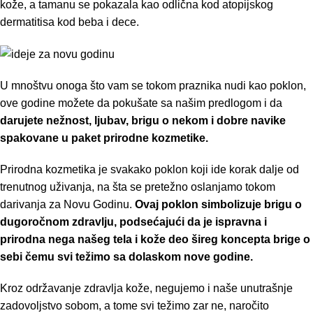
kože, a tamanu se pokazala kao odlična kod atopijskog
dermatitisa kod beba i dece.
U mnoštvu onoga što vam se tokom praznika nudi kao poklon,
ove godine možete da pokušate sa našim predlogom i da
darujete nežnost, ljubav, brigu o nekom i dobre navike
spakovane u paket prirodne kozmetike.
Prirodna kozmetika je svakako poklon koji ide korak dalje od
trenutnog uživanja, na šta se pretežno oslanjamo tokom
darivanja za Novu Godinu.
Ovaj poklon simbolizuje brigu o
dugoročnom zdravlju, podsećajući da je ispravna i
prirodna nega našeg tela i kože deo šireg koncepta brige o
sebi čemu svi težimo sa dolaskom nove godine.
Kroz održavanje zdravlja kože, negujemo i naše unutrašnje
zadovoljstvo sobom, a tome svi težimo zar ne, naročito