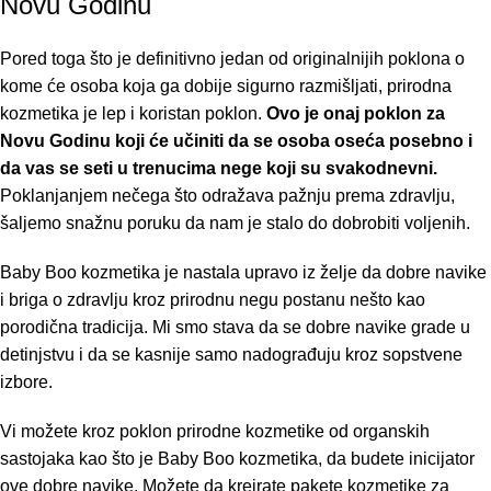
Novu Godinu
Pored toga što je definitivno jedan od originalnijih poklona o
kome će osoba koja ga dobije sigurno razmišljati, prirodna
kozmetika je lep i koristan poklon.
Ovo je onaj poklon za
Novu Godinu koji će učiniti da se osoba oseća posebno i
da vas se seti u trenucima nege koji su svakodnevni.
Poklanjanjem nečega što odražava pažnju prema zdravlju,
šaljemo snažnu poruku da nam je stalo do dobrobiti voljenih.
Baby Boo
kozmetika
je nastala upravo iz želje da dobre navike
i briga o zdravlju kroz prirodnu negu postanu nešto kao
porodična tradicija. Mi smo stava da se dobre navike grade u
detinjstvu i da se kasnije samo nadograđuju kroz sopstvene
izbore.
Vi možete kroz poklon prirodne kozmetike od organskih
sastojaka kao što je Baby Boo kozmetika, da budete inicijator
ove dobre navike. Možete da kreirate pakete kozmetike za