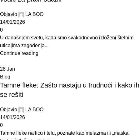
Objavio
LA BOO
14/01/2026
0
U današnjem svetu, kada smo svakodnevno izloženi štetnim
uticajima zagađenja...
Continue reading
28
Jan
Blog
Tamne fleke: Zašto nastaju u trudnoći i kako ih
se rešiti
Objavio
LA BOO
14/01/2026
0
Tamne fleke na licu i telu, poznate kao melazma ili „maska