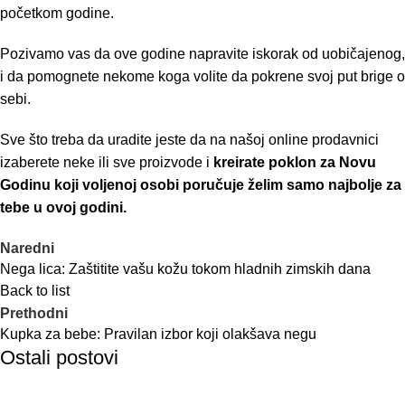
početkom godine.
Pozivamo vas da ove godine napravite iskorak od uobičajenog,
i da pomognete nekome koga volite da pokrene svoj put brige o
sebi.
Sve što treba da uradite jeste da na našoj
online prodavnici
izaberete neke ili sve proizvode i
kreirate poklon za Novu
Godinu koji voljenoj osobi poručuje želim samo najbolje za
tebe u ovoj godini.
Naredni
Nega lica: Zaštitite vašu kožu tokom hladnih zimskih dana
Back to list
Prethodni
Kupka za bebe: Pravilan izbor koji olakšava negu
Ostali postovi