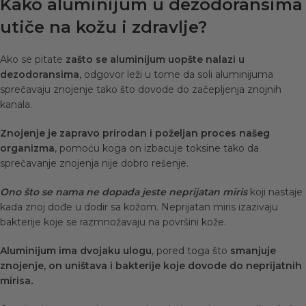
Kako aluminijum u dezodoransima
utiče na kožu i zdravlje?
Ako se pitate
zašto se aluminijum uopšte nalazi u
dezodoransima
, odgovor leži u tome da soli aluminijuma
sprečavaju znojenje tako što dovode do začepljenja znojnih
kanala.
Znojenje je zapravo prirodan i poželjan proces našeg
organizma
, pomoću koga on izbacuje toksine tako da
sprečavanje znojenja nije dobro rešenje.
Ono što se nama ne dopada jeste neprijatan miris
koji nastaje
kada znoj dođe u dodir sa kožom. Neprijatan miris izazivaju
bakterije koje se razmnožavaju na površini kože.
Aluminijum ima dvojaku ulogu
, pored toga što
smanjuje
znojenje, on uništava i bakterije koje dovode do neprijatnih
mirisa
.