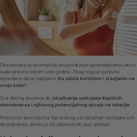
Dezodoransi su kozmetički proizvodi koje upotrebljavamo skoro
svakodnevno tokom cele godine. Zbog toga je potpuno
opravdano da se zapitamo
šta zaista koristimo i stavljamo na
svoju kožu?
Ova dilema dovela je do
istraživanja sastojaka klasičnih
dezodoransa i njihovog potencijalnog uticaja na zdravlje
.
Prisutnost aluminijuma, kao jednog od najvažnijih sastojaka svih
dezodoransa, doneo je niz zabrinutosti, kao i pitanje: