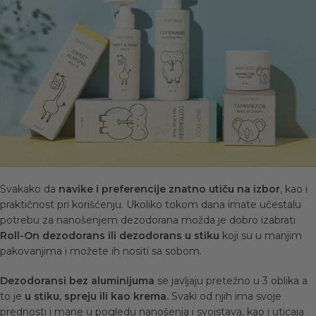
Svakako da
navike i preferencije znatno utiču na izbor
, kao i
praktičnost pri korišćenju. Ukoliko tokom dana imate učestalu
potrebu za nanošenjem dezodorana možda je dobro izabrati
Roll-On dezodorans ili dezodorans u stiku
koji su u manjim
pakovanjima i možete ih nositi sa sobom.
Dezodoransi bez aluminijuma
se javljaju pretežno u 3 oblika a
to je
u stiku, spreju ili kao krema.
Svaki od njih ima svoje
prednosti i mane u pogledu nanošenja i svojstava, kao i uticaja