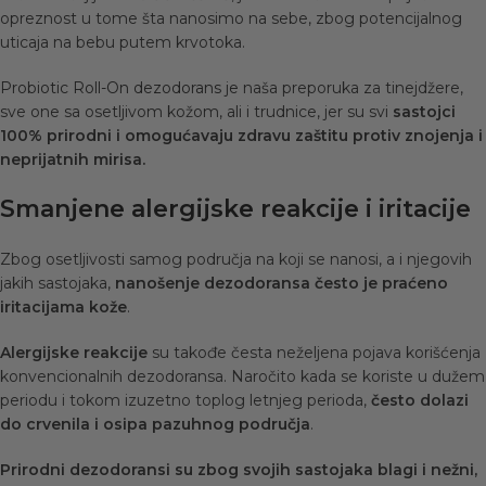
opreznost u tome šta nanosimo na sebe, zbog potencijalnog
uticaja na bebu putem krvotoka.
Probiotic Roll-On dezodorans
je
naša preporuka za tinejdžere,
sve one sa osetljivom kožom, ali i trudnice, jer su svi
sastojci
100% prirodni i omogućavaju zdravu zaštitu protiv znojenja i
neprijatnih mirisa.
Smanjene alergijske reakcije i iritacije
Zbog osetljivosti samog područja na koji se nanosi, a i njegovih
jakih sastojaka,
nanošenje dezodoransa često je praćeno
iritacijama kože
.
Alergijske reakcije
su takođe česta neželjena pojava korišćenja
konvencionalnih dezodoransa. Naročito kada se koriste u dužem
periodu i tokom izuzetno toplog letnjeg perioda,
često dolazi
do crvenila i osipa pazuhnog područja
.
Prirodni dezodoransi
su zbog svojih sastojaka blagi i nežni,