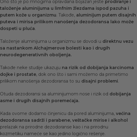
Ono što je po mnogima opravdana bojazan jeste
prodiranje i
taloženje aluminijuma u limfnim žlezdama ispod pazuha i
putem kože u organizmu
. Takođe,
aluminijum putem disajnih
puteva i mirisa prilikom nanošenja dezodoransa lako može
dospeti u pluća
.
Taloženje aluminijuma u organizmu se dovodi u
direktnu vezu
sa nastankom Alchajmerove bolesti kao i drugih
neurodegenerativnih oboljenja.
Takođe neke studije ukazuju
na rizik od dobijanja karcinoma
dojke i prostate
, dok ono što i sami možemo da primetimo
prilikom nanošenja dezodoransa to su
disajni problemi
.
Otuda dezodoransi sa aluminijumom nose i rizik od
dobijanja
asme i drugih disajnih poremećaja.
Kada ovome dodamo činjenicu da pored aluminijuma,
većina
dezodoransa sadrži i parabene, veštačke mirise i alkohol
prelazak na prirodne dezodoranse kao i na
prirodnu
kozmetiku
nameće se kao jedino logično rešenje.