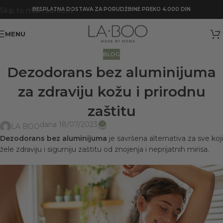
Skip to main content
BESPLATNA DOSTAVA ZA PORUDŽBINE PREKO 4.000 DIN
MENU
BLOG
Dezodorans bez aluminijuma
za zdraviju kožu i prirodnu
zaštitu
dana 18/07/2023
0
LA BOO
Dezodorans bez aluminijuma
je savršena alternativa za sve koji
žele zdraviju i sigurniju zaštitu od znojenja i neprijatnih mirisa.