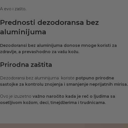
A evo i zašto.
Prednosti dezodoransa bez
aluminijuma
Dezodoransi bez aluminijuma donose mnoge koristi za
zdravlje, a prevashodno za vašu kožu.
Prirodna zaštita
Dezodoransi bez aluminijuma koriste
potpuno prirodne
sastojke za kontrolu znojenja i smanjenje neprijatnih mirisa.
Ovo je izuzetno
važno naročito kada je reč o ljudima sa
osetljivom kožom, deci, tinejdžerima i trudnicama.