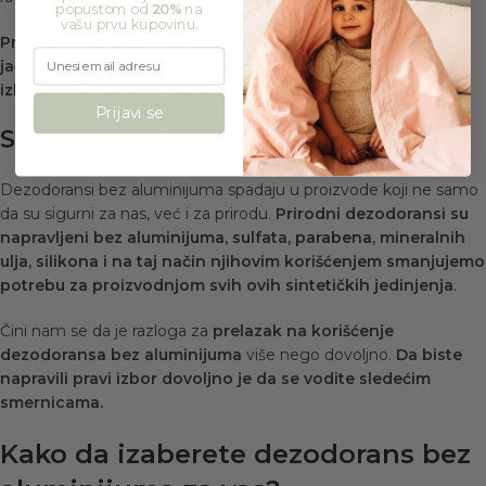
popustom od
20%
na
vašu prvu kupovinu.
Probiotik kao sastojak prirodnog dezodoransa dodatno
Unesi email adresu
jača i štiti kožu, ne remeti njenu ph vrednost i podržava
izbacivanje toksina kao prirodnu funkciju znojenja
.
Prijavi se
Sigurni za zdravlje ali i za okolinu
Dezodoransi bez aluminijuma spadaju u proizvode koji ne samo
da su sigurni za nas, već i za prirodu.
Prirodni dezodoransi su
napravljeni bez aluminijuma, sulfata,
parabena
, mineralnih
ulja, silikona i na taj način njihovim korišćenjem smanjujemo
potrebu za proizvodnjom svih ovih sintetičkih jedinjenja
.
Čini nam se da je razloga za
prelazak na korišćenje
dezodoransa bez aluminijuma
više nego dovoljno.
Da biste
napravili pravi izbor dovoljno je da se vodite sledećim
smernicama.
Kako da izaberete dezodorans bez