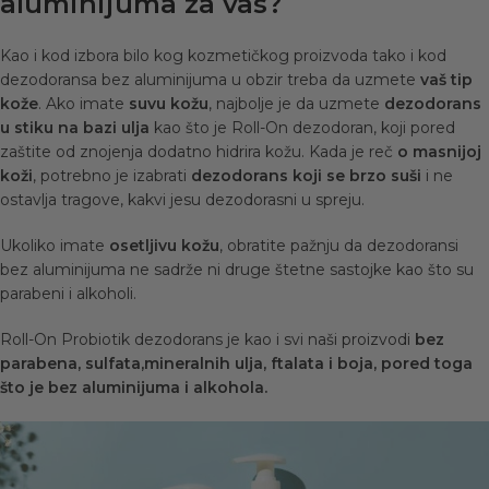
aluminijuma za vas?
Kao i kod izbora bilo kog kozmetičkog proizvoda tako i kod
dezodoransa bez aluminijuma u obzir treba da uzmete
vaš tip
kože
. Ako imate
suvu kožu
, najbolje je da uzmete
dezodorans
u stiku na bazi ulja
kao što je Roll-On dezodoran, koji pored
zaštite od znojenja dodatno hidrira kožu. Kada je reč
o masnijoj
koži
, potrebno je izabrati
dezodorans koji se brzo suši
i ne
ostavlja tragove, kakvi jesu dezodorasni u spreju.
Ukoliko imate
osetljivu kožu
, obratite pažnju da dezodoransi
bez aluminijuma ne sadrže ni druge štetne sastojke kao što su
parabeni i alkoholi.
Roll-On Probiotik dezodorans je kao i svi
naši
proizvodi
bez
parabena, sulfata,mineralnih ulja, ftalata i boja, pored toga
što je bez aluminijuma i alkohola.