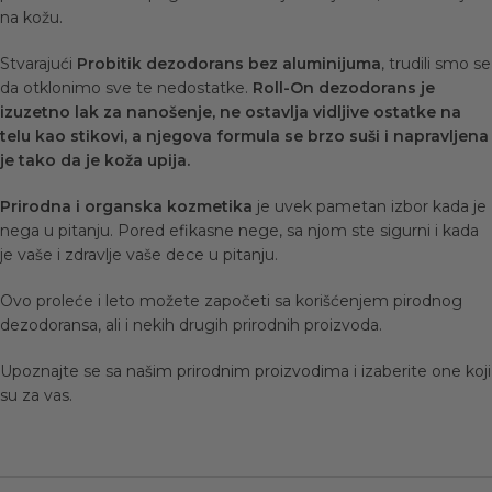
na kožu.
Stvarajući
Probitik dezodorans bez aluminijuma
, trudili smo se
da otklonimo sve te nedostatke.
Roll-On dezodorans je
izuzetno lak za nanošenje, ne ostavlja vidljive ostatke na
telu kao stikovi, a njegova formula se brzo suši i napravljena
je tako da je koža upija.
Prirodna i organska kozmetika
je uvek pametan izbor kada je
nega u pitanju. Pored efikasne nege, sa njom ste sigurni i kada
je vaše i zdravlje vaše dece u pitanju.
Ovo proleće i leto možete započeti sa korišćenjem pirodnog
dezodoransa, ali i nekih drugih prirodnih proizvoda.
Upoznajte se sa
našim prirodnim
proizvodima
i izaberite one koji
su za vas.