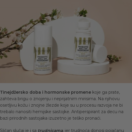
Tinejdžersko doba i hormonske promene
koje ga prate,
zahteva brigu o znojenju i neprijatnim mirisima. Na njihovu
osetljivu kožu i znojne žlezde koje su u procesu razvoja ne bi
trebalo nanositi hemijske sastojke. Antiperspirant za decu na
bazi prirodnih sastojaka izuzetno je teško pronaći.
Sličan slučaj je i sa
trudnicama
, jer trudnoća donosi pojačanu