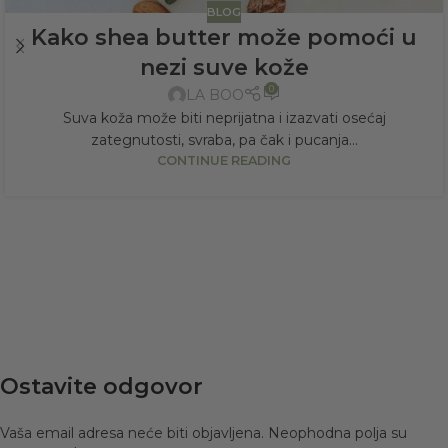
BLOG
Kako shea butter može pomoći u
nezi suve kože
0
LA BOO
Suva koža može biti neprijatna i izazvati osećaj
zategnutosti, svraba, pa čak i pucanja...
CONTINUE READING
Ostavite odgovor
Vaša email adresa neće biti objavljena.
Neophodna polja su