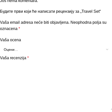
Još nema komentara.
Будите први који ће написати рецензију за „Travel Set“
Vaša email adresa neće biti objavljena.
Neophodna polja su
oznacena
*
Vaša ocena
Vaša recenzija
*