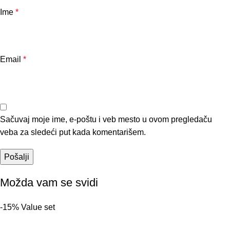
Ime
*
Email
*
Sačuvaj moje ime, e-poštu i veb mesto u ovom pregledaču
veba za sledeći put kada komentarišem.
Možda vam se svidi
-15%
Value set