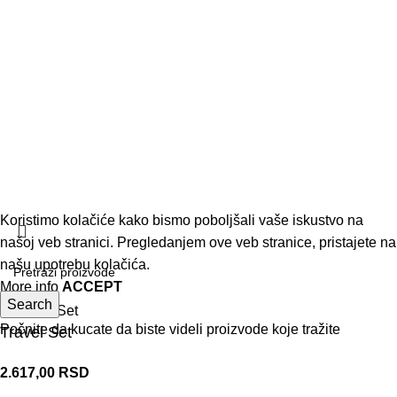
Koristimo kolačiće kako bismo poboljšali vaše iskustvo na
našoj veb stranici. Pregledanjem ove veb stranice, pristajete na
našu upotrebu kolačića.
More info
ACCEPT
Search
Počnite da kucate da biste videli proizvode koje tražite
Travel Set
2.617,00
RSD