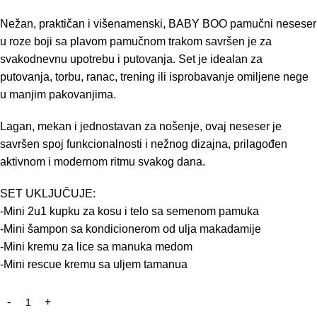
Nežan, praktičan i višenamenski, BABY BOO pamučni neseser
u roze boji sa plavom pamučnom trakom savršen je za
svakodnevnu upotrebu i putovanja. Set je idealan za
putovanja, torbu, ranac, trening ili isprobavanje omiljene nege
u manjim pakovanjima.
Lagan, mekan i jednostavan za nošenje, ovaj neseser je
savršen spoj funkcionalnosti i nežnog dizajna, prilagođen
aktivnom i modernom ritmu svakog dana.
SET UKLJUČUJE:
-Mini 2u1 kupku za kosu i telo sa semenom pamuka
-Mini šampon sa kondicionerom od ulja makadamije
-Mini kremu za lice sa manuka medom
-Mini rescue kremu sa uljem tamanua